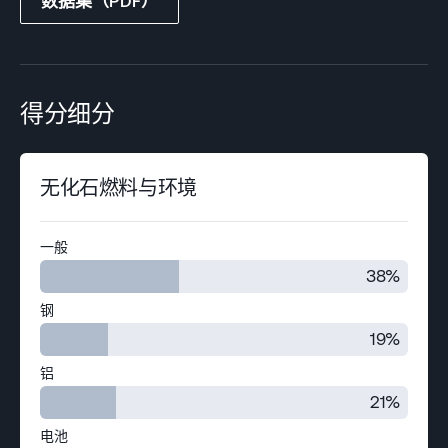
数据集（PDF）
得分细分
无化石燃料与环境
一般
38%
钢
19%
铝
21%
电池