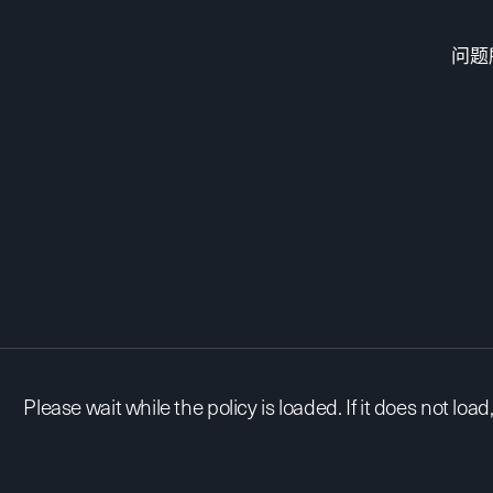
问题
Please wait while the policy is loaded. If it does not loa