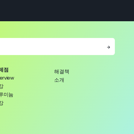
→
제점
해결책
erview
소개
강
루미늄
강