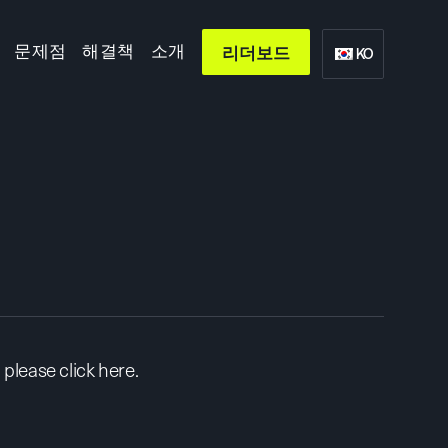
문제점
해결책
소개
리더보드
KO
d, please
click here
.