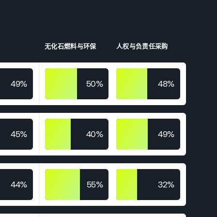
无化石燃料与环保
人权与负责任采购
49%
50%
48%
45%
40%
49%
44%
55%
32%