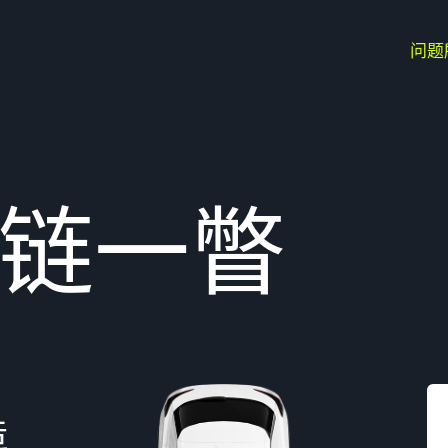
问题
链一瞥
造