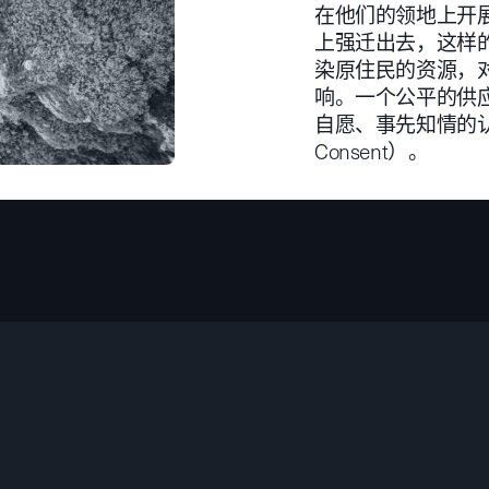
在他们的领地上开
上强迁出去，这样
染原住民的资源，
响。一个公平的供
自愿、事先知情的认可权（F
Consent）。