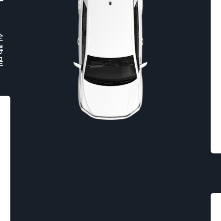
全
得
是