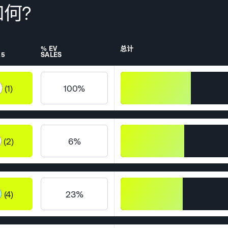
何?
% EV
总计
25
SALES
(1)
100%
(2)
6%
(4)
23%