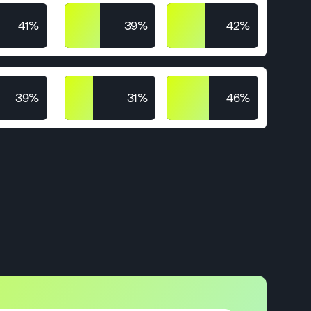
41%
39%
42%
39%
31%
46%