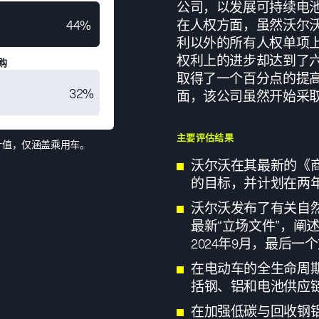
公司，以发展可持续电
44%
在人权方面，虽然沃尔
利以外的所有人权单项
权利上的进步却达到了
购
取得了一个百分点的提
32%
面，该公司虽然开始采
主要评估结果
度累计值，仅涵盖乘用车。
沃尔沃在其最新的《
的目标，并计划在两
沃尔沃发布了有关自
最新“立场文件”，阐
2024年9月，最后一
在电动车的全生命周
括钢、铝和电池供应
在加强低碳与回收钢