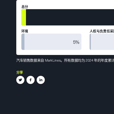
总分
环境
人权与负责任采
5%
汽车销售数据来自 MarkLines。所有数据均为 2024 年的年
分享