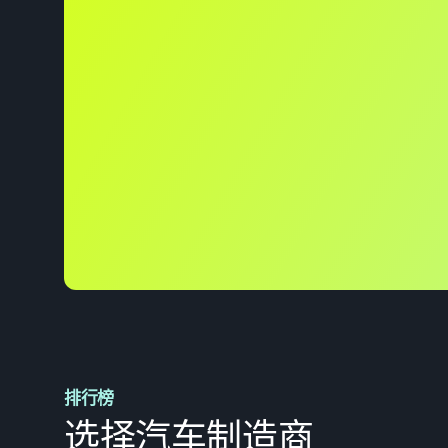
排行榜
选择汽车制造商