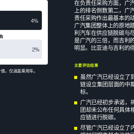
在负责任采购方面，广
上的排名倒数第二，广
责任采购作出最基本的
4%
广汽集团整体上的原地
利汽车在供应链脱碳与
购
是广汽的三倍，而吉利
明显。比亚迪与吉利的得
2%
主要评估结果
度累计值，仅涵盖乘用车。
虽然广汽已经设立了到
链设立集团层面的中
标。
广汽已经初步承诺，
团却未公布任何具体
应链进行脱碳。
尽管广汽已经设立了