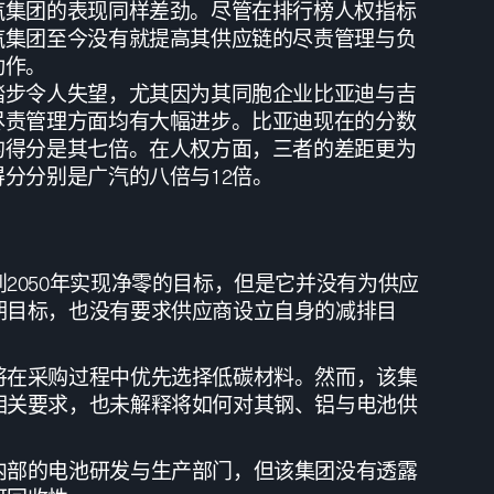
汽集团的表现同样差劲。尽管在排行榜人权指标
汽集团至今没有就提高其供应链的尽责管理与负
动作。
踏步令人失望，尤其因为其同胞企业比亚迪与吉
尽责管理方面均有大幅进步。比亚迪现在的分数
的得分是其七倍。在人权方面，三者的差距更为
分分别是广汽的八倍与12倍。
2050年实现净零的目标，但是它并没有为供应
期目标，也没有要求供应商设立自身的减排目
将在采购过程中优先选择低碳材料。然而，该集
相关要求，也未解释将如何对其钢、铝与电池供
内部的电池研发与生产部门，但该集团没有透露