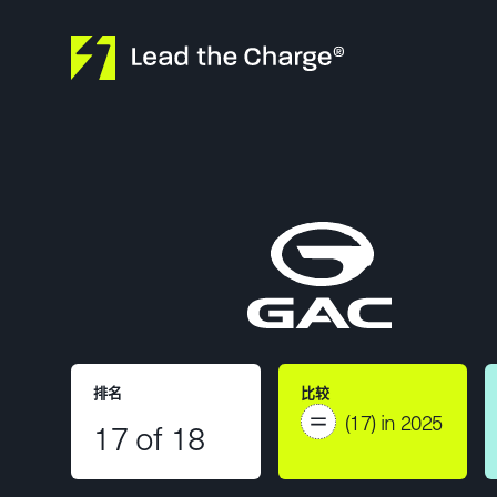
Skip to content
排名
比较
(17) in 2025
17 of 18