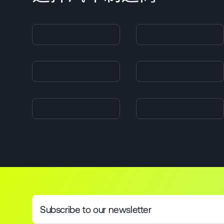
Subscribe to our newsletter