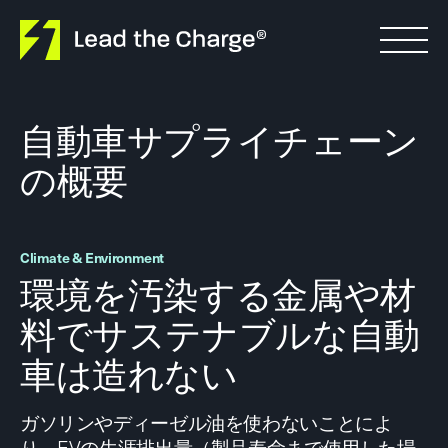
Skip to content
自動車サプライチェーン
の概要
Climate & Environment
環境を汚染する金属や材
料でサステナブルな自動
車は造れない
ガソリンやディーゼル油を使わないことによ
り、EVの生涯排出量（製品寿命まで使用した場