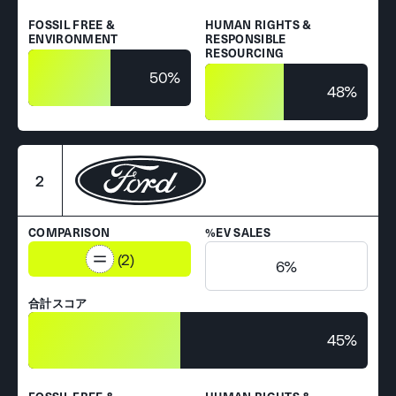
FOSSIL FREE &
HUMAN RIGHTS &
ENVIRONMENT
RESPONSIBLE
RESOURCING
50%
48%
2
COMPARISON
%EV SALES
(2)
6%
合計スコア
45%