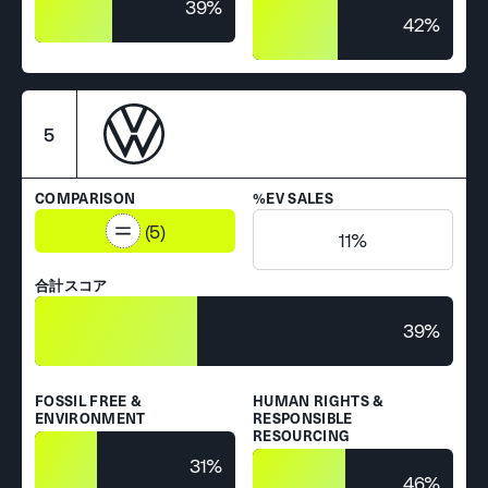
39%
42%
5
COMPARISON
%EV SALES
(5)
11%
合計スコア
39%
FOSSIL FREE &
HUMAN RIGHTS &
ENVIRONMENT
RESPONSIBLE
RESOURCING
31%
46%