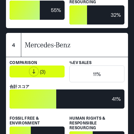
RESOURCING
55%
32%
4
COMPARISON
%EV SALES
(3)
11%
合計スコア
41%
FOSSIL FREE &
HUMAN RIGHTS &
ENVIRONMENT
RESPONSIBLE
RESOURCING