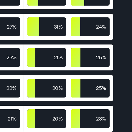
27%
31%
24%
23%
21%
25%
22%
20%
25%
21%
20%
23%