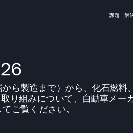
課題
解
026
掘から製造まで）から、化石燃料
る取り組みについて、自動車メー
してご覧ください。