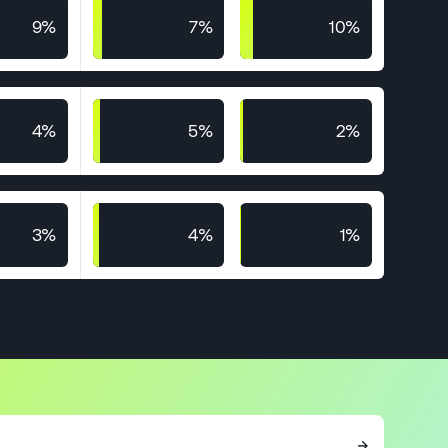
9%
7%
10%
4%
5%
2%
3%
4%
1%
→