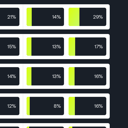
21%
14%
29%
15%
13%
17%
14%
13%
16%
12%
8%
16%