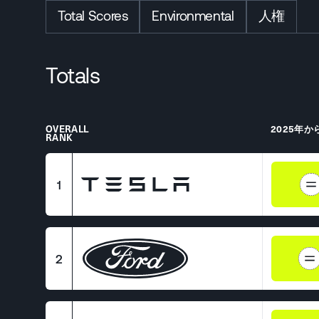
Total Scores
Environmental
人権
Totals
OVERALL
2025年か
RANK
1
2