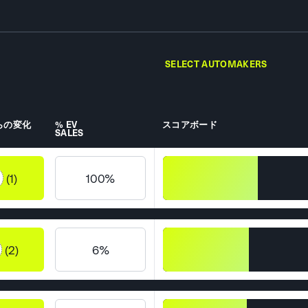
SELECT AUTOMAKERS
らの変化
% EV
スコアボード
SALES
(1)
100%
(2)
6%