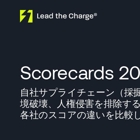
Skip to content
Scorecards 2
自社サプライチェーン（採
境破壊、人権侵害を排除す
各社のスコアの違いを比較