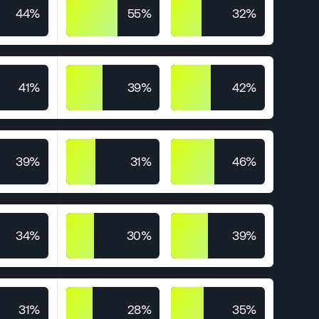
44%
55%
32%
41%
39%
42%
39%
31%
46%
34%
30%
39%
31%
28%
35%