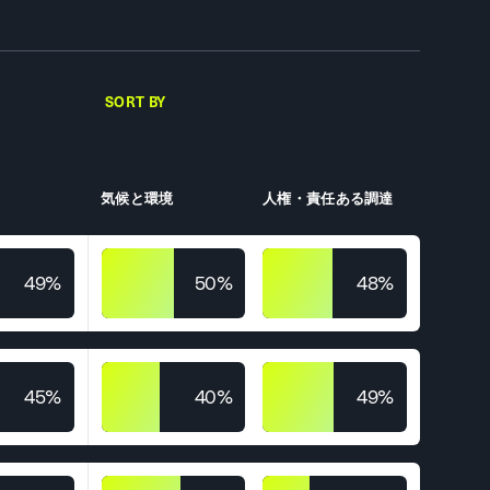
SORT BY
気候と環境
人権・責任ある調達
49%
50%
48%
45%
40%
49%