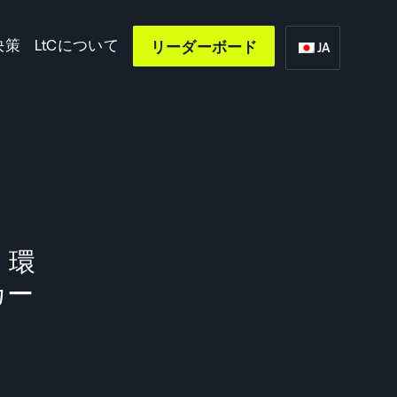
決策
LtCについて
リーダーボード
JA
、環
カー