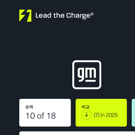
Skip to content
순위
비교
10 of 18
(7) in 2025