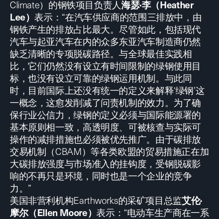
Climate）的钢铁项目负责人
海瑟·李（Heather
Lee）
表示：“在汽车供应商的范围三排放中，由
钢铁产生的排放占比最大。尽管如此，包括现代
汽车与起亚汽车在内的众多东亚汽车制造商仍然
缺乏清晰的专项脱碳路径。与全球最佳实践相
比，它们仍然没有设立有时间限制的绿钢使用目
标，也没有设立可靠的绿钢运用机制。与此同
时，目前国际上还没有统一的定义来解释‘绿钢’这
一概念，这愈发削减了问责机制的效力。为了确
保行业公信力，绿钢的定义必须与国际能源署的
基本原则相一致，高透明度、可被核查与实际可
操作的减排措施也必须被优先推广。由于碳排放
交易机制（CBAM）等各类欧盟的贸易措施正在加
大碳排放强度与市场准入的挂钩度，受钢脱碳影
响的不再只是环境，同时也是一个企业的竞争
力。”
美国非营利机构
Earthworks
的采矿项目总监
艾伦·
摩尔（Ellen Moore）
表示：“电动车生产商在一系