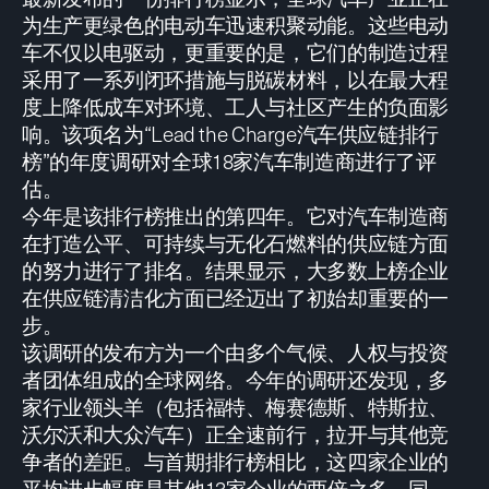
为生产更绿色的电动车迅速积聚动能。这些电动
车不仅以电驱动，更重要的是，它们的制造过程
采用了一系列闭环措施与脱碳材料，以在最大程
度上降低成车对环境、工人与社区产生的负面影
响。该项名为“Lead the Charge汽车供应链排行
榜”的年度调研对全球18家汽车制造商进行了评
估。
今年是该排行榜推出的第四年。它对汽车制造商
在打造公平、可持续与无化石燃料的供应链方面
的努力进行了排名。结果显示，大多数上榜企业
在供应链清洁化方面已经迈出了初始却重要的一
步。
该调研的发布方为一个由多个气候、人权与投资
者团体组成的全球网络。今年的调研还发现，多
家行业领头羊（包括福特、梅赛德斯、特斯拉、
沃尔沃和大众汽车）正全速前行，拉开与其他竞
争者的差距。与首期排行榜相比，这四家企业的
平均进步幅度是其他13家企业的两倍之多。同