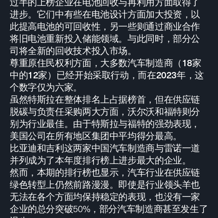
过半的上榜企业在电池回收与再利用方面取得了
进步。它们中有些在电池设计方面加大投资，以
此提高电池的可回收性，另一些则通过商业合作
将旧电池重新投入储能领域。与此同时，部分公
司将全新的回收技术投入市场。
尊重原住民权利方面，大多数汽车制造商（18家
中的12家）已经开始采取行动，而在2023年，这
个数字仅为六家。
虽然
特斯拉
在整体排名上占据榜首，但在供应链
脱碳与负责任采购两大方面，
沃尔沃
和
福特
则分
别为行业最佳。由于特斯拉与福特的强劲表现，
美国公司在所有地区集团中平均得分最高。
比亚迪和吉利这两家中国汽车制造商与
雷诺
一道
并列成为了本年度排行榜上进步最大的企业。
然而，本期的排行榜也显示，汽车行业在供应链
绿色转型上仍然前路漫漫。即使是行业领头羊也
无法在各个方面均保持稳定的表现，也没有一家
企业的总分突破50%，部分汽车制造商甚至发生了