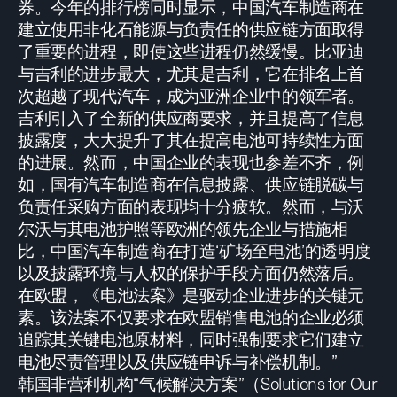
券。今年的排行榜同时显示，中国汽车制造商在
建立使用非化石能源与负责任的供应链方面取得
了重要的进程，即使这些进程仍然缓慢。比亚迪
与吉利的进步最大，尤其是吉利，它在排名上首
次超越了现代汽车，成为亚洲企业中的领军者。
吉利引入了全新的供应商要求，并且提高了信息
披露度，大大提升了其在提高电池可持续性方面
的进展。然而，中国企业的表现也参差不齐，例
如，国有汽车制造商在信息披露、供应链脱碳与
负责任采购方面的表现均十分疲软。然而，与沃
尔沃与其电池护照等欧洲的领先企业与措施相
比，中国汽车制造商在打造‘矿场至电池’的透明度
以及披露环境与人权的保护手段方面仍然落后。
在欧盟，《电池法案》是驱动企业进步的关键元
素。该法案不仅要求在欧盟销售电池的企业必须
追踪其关键电池原材料，同时强制要求它们建立
电池尽责管理以及供应链申诉与补偿机制。”
韩国非营利机构“气候解决方案”（Solutions for Our