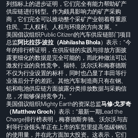
列指标上的进步证明，它们完全有能力帮助矿产
供应链进行转型。作为颇具影响力的矿产采购
商，它们完全可以推动整个采矿产业朝着尊重原
住民、工人权利、人权与环境的方向发展。”
美国倡议组织
Public Citizen
的汽车供应链部门项目
总监
阿比拉莎·波拉（Abhilasha Bhola
）表示：“今
年的排行榜证明，在供应链的实践与排放方面披
露更细化的数据是完全可能的，而此种做法可以
激发行业的良性竞争。福特、沃尔沃和梅赛德斯
不仅为行业设置的标杆，同时也凸显了丰田等行
业落后分子的差距。其他汽车制造商只有在钢、
铝和电池供应链方面披露分类排放数据与采购信
息，才能够保持竞争力。”
美国倡议组织
Mighty Earth
的资深总监
马修·戈罗奇
（
Matthew Groch
）表示：“最新一期Lead the
Charge排行榜表明，梅赛德斯奔驰、沃尔沃与吉
利等行业领头羊正在上市的车型里提高低碳钢铝
的使用量，并在此方面加大投资。这表示，它们