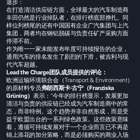
退步：
在打造清洁供应链方面，全球最大的汽车制造商
丰田仍然是行业掉队者，在排行榜底部挣扎。同
样位列榜尾的还有中国国有企业广汽集团与上汽
集团，两者均在钢铝脱碳与负责任矿产采购方面
停滞不前。
作为唯一一家未能发布年度可持续报告的企业，
通用汽车的排名发生了剧烈的下滑，被吉利与现
代汽车超越。
Lead the Charge团队成员提供的评论：
欧洲运输环境联合会
（Transport & Environment）
的原材料专员
弗朗西斯卡·古宁（Franziska
Grüning）
表示：“今年的排行榜显示，发展更加
清洁与负责的供应链已经成为汽车制造商中的常
态，而非特例。这个趋势并非自然形成，而是受
益于欧盟出台的一系列绿色政策。这些政策意味
着，遵循可持续发展对于一个企业而言已不再是
锦上添花的加分策略，而是必须购买的商业入场